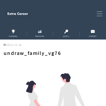
MENU
ホーム
home
company
business
policy
contact
2022.12.16
企業情報
company
undraw_family_vg76
企業理念
policy
事業内容
business
お問い合わせ
contact
個人情報保護方針