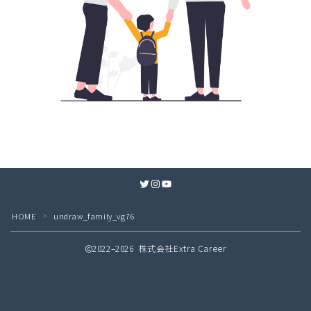
Twitter
Instagram
YouTube
HOME
undraw_family_vg76
＞
2022–2026 株式会社Extra Career
無料