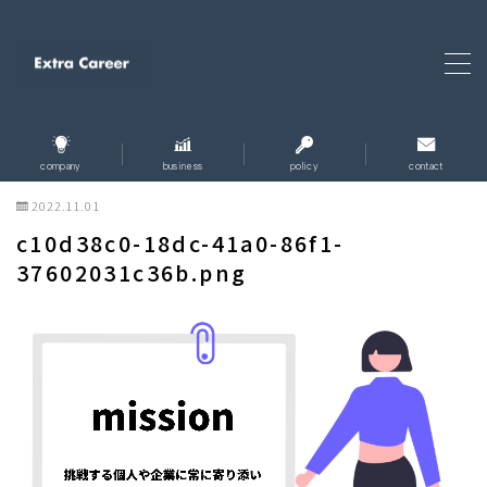
MENU
ホーム
home
company
business
policy
contact
2022.11.01
企業情報
company
c10d38c0-18dc-41a0-86f1-
37602031c36b.png
企業理念
policy
事業内容
business
お問い合わせ
contact
個人情報保護方針