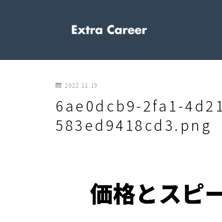
2022.11.19
6ae0dcb9-2fa1-4d21
583ed9418cd3.png