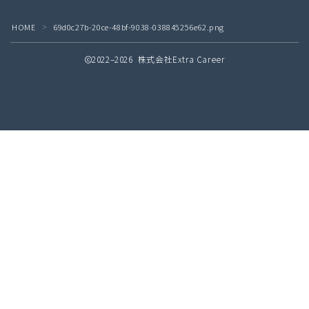
HOME
69d0c27b-20ce-48bf-9038-038845256e62.png
＞
2022–2026 株式会社Extra Career
無料
接客業の教科書 配信中！