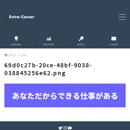
MENU
ホーム
home
company
business
policy
contact
2022.11.06
企業情報
company
69d0c27b-20ce-48bf-9038-
038845256e62.png
企業理念
policy
事業内容
business
お問い合わせ
contact
個人情報保護方針
Twitter
Instagram
YouTube