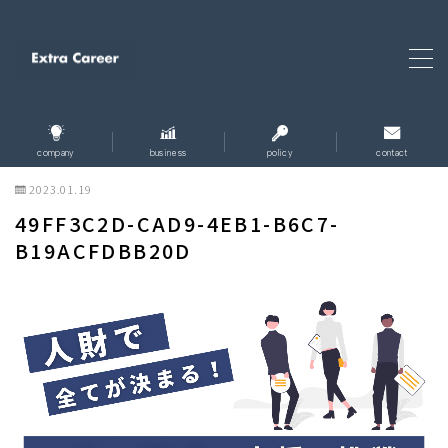
MENU
ホーム
home
company
business
policy
contact
2023.01.19
企業情報
company
49FF3C2D-CAD9-4EB1-B6C7-
B19ACFDBB20D
企業理念
policy
事業内容
business
お問い合わせ
contact
個人情報保護方針